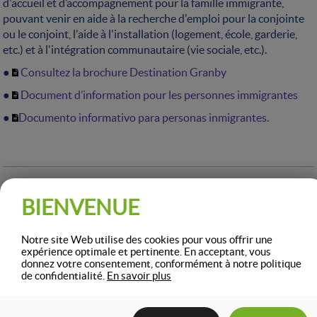
d'accueil et d’accompagnement pour la famille immigrante,
pouvant venir en aide à la recherche d'emploi pour la conjointe
ou le conjoint, l'aide à l'installation (logement, école, garderie,
etc.) et à l'intégration communautaire (vie sociale, etc.).
●
Consultez la brochure Destination Granby
●
Document d’information pour les personnes immigrantes
●
Documento informativo para personas inmigrantes.
BIENVENUE
Notre site Web utilise des cookies pour vous offrir une
DÉCOUVREZ LES SERVICES OFFERTS
expérience optimale et pertinente. En acceptant, vous
À GRANBY
donnez votre consentement, conformément à notre politique
de confidentialité.
En savoir plus