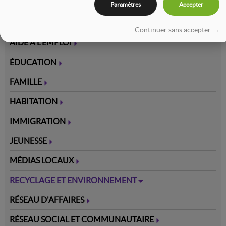
Paramètres
Accepter
ACCUEIL
J'Y IMMIGRE
CARTE INTÉRACTIVE
Continuer sans accepter →
AIDE À L'EMPLOI
ÉDUCATION
FAMILLE
HABITATION
IMMIGRATION
JEUNESSE
MÉDIAS LOCAUX
RECYCLAGE ET ENVIRONNEMENT
RÉSEAU D'AFFAIRES
RÉSEAU SOCIAL ET COMMUNAUTAIRE