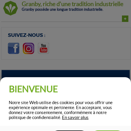
Granby, riche d'une tradition industrielle
Granby possède une longue tradition industrielle.
SUIVEZ-NOUS :
DERNIÈRES OFFRES
BIENVENUE
D'EMPLOI AFFICHÉES
Notre site Web utilise des cookies pour vous offrir une
expérience optimale et pertinente. En acceptant, vous
MACHINISTE, QUART...
donnez votre consentement, conformément à notre
politique de confidentialité.
En savoir plus
ATLAS Aéronautik