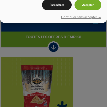
Paramètres
Accepter
APPRENTI(E)-OP&EACUT...
Continuer sans accepter →
Les industries Armapro Inc
TOUTES LES OFFRES D'EMPLOI