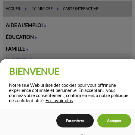
ACCUEIL
J'Y IMMIGRE
CARTE INTÉRACTIVE
AIDE À L'EMPLOI
ÉDUCATION
FAMILLE
HABITATION
BIENVENUE
IMMIGRATION
JEUNESSE
Notre site Web utilise des cookies pour vous offrir une
expérience optimale et pertinente. En acceptant, vous
donnez votre consentement, conformément à notre politique
MÉDIAS LOCAUX
de confidentialité.
En savoir plus
RECYCLAGE ET ENVIRONNEMENT
RÉSEAU D'AFFAIRES
Paramètres
Accepter
RÉSEAU SOCIAL ET COMMUNAUTAIRE