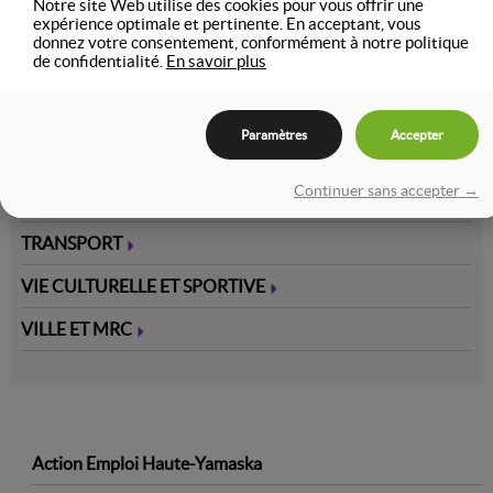
Notre site Web utilise des cookies pour vous offrir une
expérience optimale et pertinente. En acceptant, vous
SANTÉ ET SOINS MÉDICAUX
donnez votre consentement, conformément à notre politique
de confidentialité.
En savoir plus
SÉCURITÉ, PRÉVENTION ET INCENDIE
SERVICE DU GOUVERNEMENT DU CANADA
Paramètres
Accepter
SERVICE DU GOUVERNEMENT DU QUÉBEC
Continuer sans accepter →
TOURISME ET SERVICES
TRANSPORT
VIE CULTURELLE ET SPORTIVE
VILLE ET MRC
3
Action Emploi Haute-Yamaska