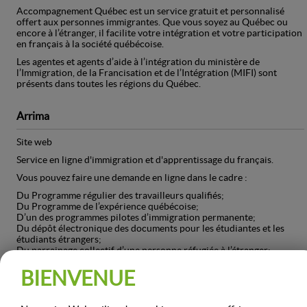
Accompagnement Québec est un service gratuit et personnalisé
offert aux personnes immigrantes. Que vous soyez au Québec ou
encore à l’étranger, il facilite votre intégration et votre participation
en français à la société québécoise.
Les agentes et agents d’aide à l’intégration du ministère de
l’Immigration, de la Francisation et de l’Intégration (MIFI) sont
présents dans toutes les régions du Québec.
Arrima
Site web
Service en ligne d'immigration et d'apprentissage du français.
Vous pouvez faire une demande en ligne dans le cadre :
Du Programme régulier des travailleurs qualifiés;
Du Programme de l’expérience québécoise;
D’un des programmes pilotes d’immigration permanente;
Du dépôt électronique des documents pour les étudiantes et les
étudiants étrangers;
Du parrainage collectif d’une personne réfugiée à l’étranger;
D’Accompagnement Québec;
BIENVENUE
Solidarité ethnique régionale de la Yamaska (SERY)